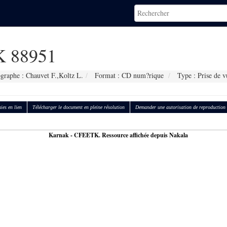
 88951
graphe : Chauvet F.,Koltz L.
Format : CD num?rique
Type : Prise de v
ies en lien
Télécharger le document en pleine résolution
Demander une autorisation de reproduction