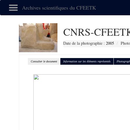
Archives scientifiques du CFEETK
CNRS-CFEETK
Date de la photographie :
2005
Photo
Consulter le document
Information sur les éléments représentés
Photograph