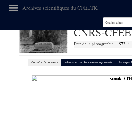
Archives scientifiques du CFEETK
CNRS-CFEE
Date de la photographie :
1973
Consulter le document
Information sur les éléments représentés
Photograph