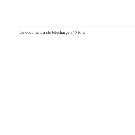
Ce document a été téléchargé 745 fois.
18 965 459 visites - 286