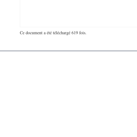
Ce document a été téléchargé 619 fois.
18 968 576 visites - 1