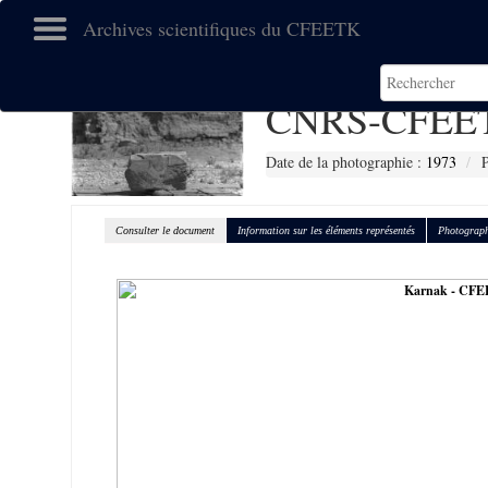
Archives scientifiques du CFEETK
CNRS-CFEET
Date de la photographie :
1973
P
Consulter le document
Information sur les éléments représentés
Photograph