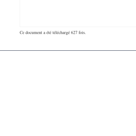
Ce document a été téléchargé 627 fois.
18 968 817 visites - 3