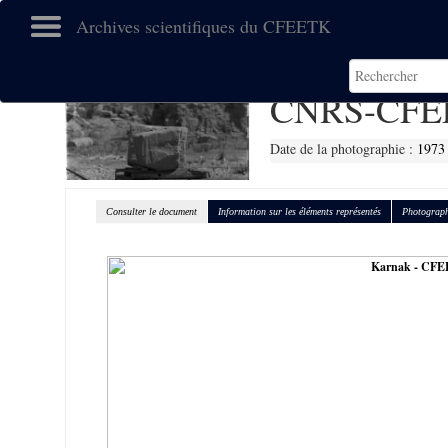
Archives scientifiques du CFEETK
CNRS-CFE
Date de la photographie :
1973
Consulter le document
Information sur les éléments représentés
Photograph