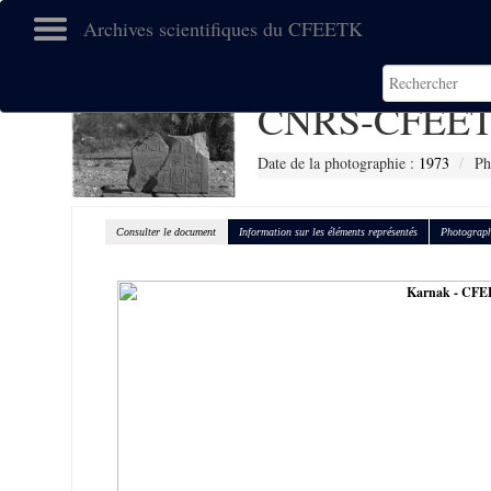
Archives scientifiques du CFEETK
CNRS-CFEET
Date de la photographie :
1973
Ph
Consulter le document
Information sur les éléments représentés
Photograph