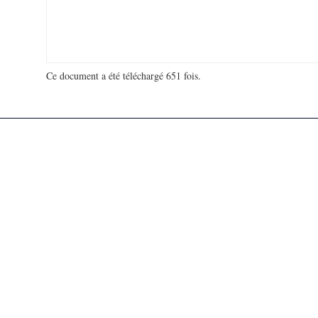
Ce document a été téléchargé 651 fois.
18 916 551 visites - 129