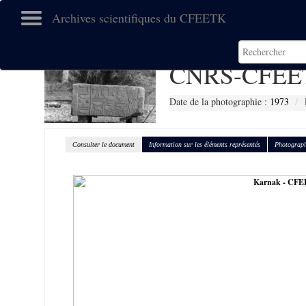
Archives scientifiques du CFEETK
CNRS-CFEE
Date de la photographie :
1973
Consulter le document
Information sur les éléments représentés
Photograph