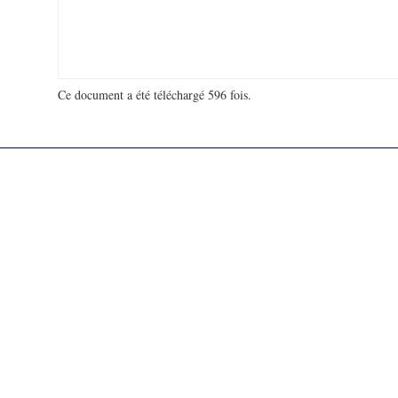
Ce document a été téléchargé 596 fois.
18 920 380 visites - 193