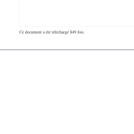
Ce document a été téléchargé 849 fois.
18 934 975 visites - 165