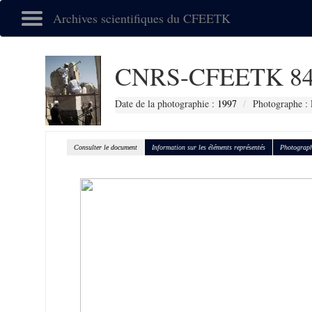
Archives scientifiques du CFEETK
CNRS-CFEETK 84
Date de la photographie :
1997
Photographe : 
Consulter le document
Information sur les éléments représentés
Photograph