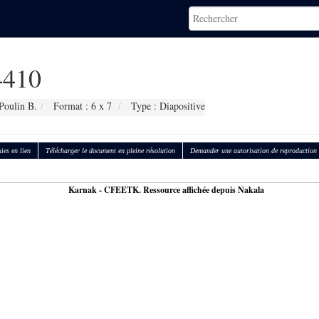
410
Poulin B.
Format : 6 x 7
Type : Diapositive
ies en lien
Télécharger le document en pleine résolution
Demander une autorisation de reproduction