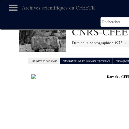
Archives scientifiques du CFEETK
CNRS-CFEE
Date de la photographie :
1973
Consulter le document
Information sur les éléments représentés
Photograph