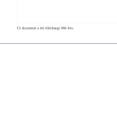
Ce document a été téléchargé 886 fois.
18 931 540 visites - 131