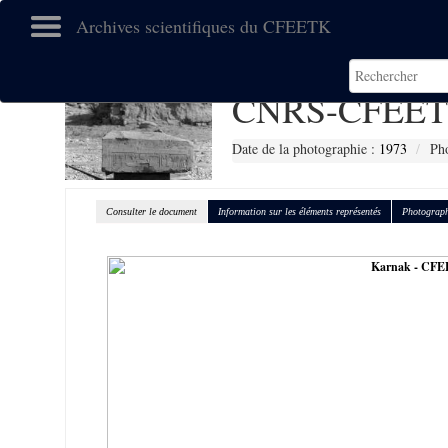
Archives scientifiques du CFEETK
CNRS-CFEET
Date de la photographie :
1973
Ph
Consulter le document
Information sur les éléments représentés
Photograph