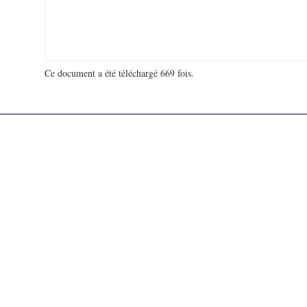
Ce document a été téléchargé 669 fois.
18 914 666 visites - 110