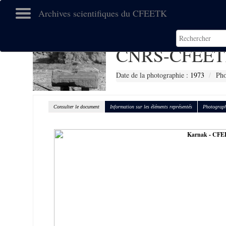
Archives scientifiques du CFEETK
CNRS-CFEET
Date de la photographie :
1973
Pho
Consulter le document
Information sur les éléments représentés
Photograph