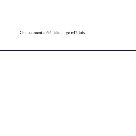
Ce document a été téléchargé 642 fois.
18 914 371 visites - 107