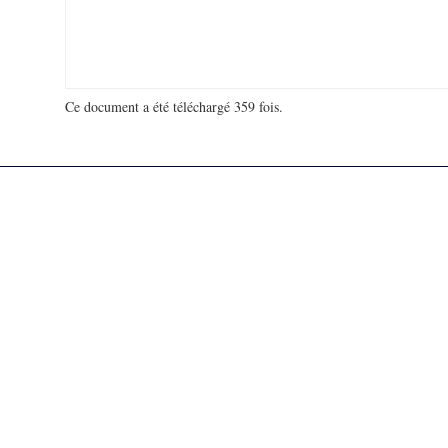
Ce document a été téléchargé 359 fois.
18 923 060 visites - 46