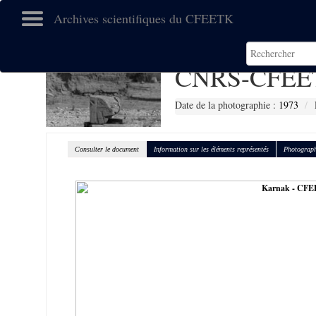
Archives scientifiques du CFEETK
CNRS-CFEE
Date de la photographie :
1973
Consulter le document
Information sur les éléments représentés
Photograph