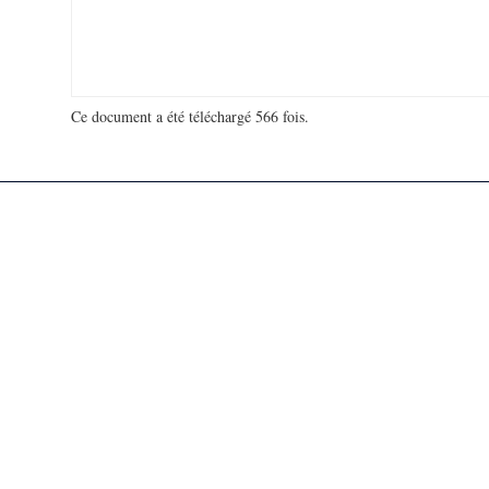
Ce document a été téléchargé 566 fois.
18 977 223 visites - 87