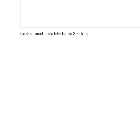
Ce document a été téléchargé 836 fois.
18 963 289 visites - 264