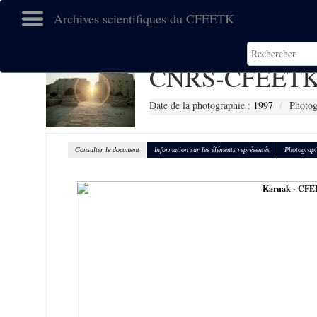
Archives scientifiques du CFEETK
CNRS-CFEETK
Date de la photographie :
1997
Photog
Consulter le document
Information sur les éléments représentés
Photograph