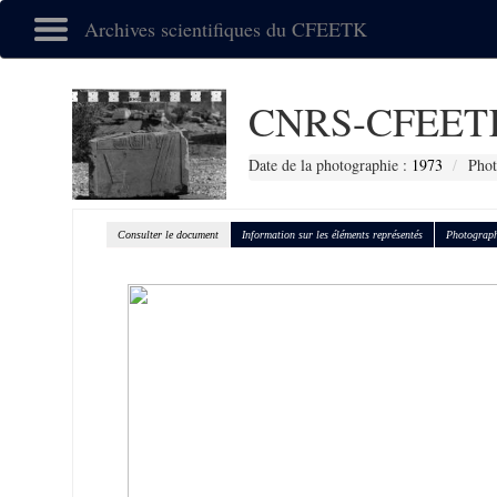
Archives scientifiques du CFEETK
CNRS-CFEETK
Date de la photographie :
1973
Phot
Consulter le document
Information sur les éléments représentés
Photograph