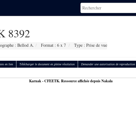
 8392
ographe : Bellod A.
Format : 6 x 7
Type : Prise de vue
ies en lien
Télécharger le document en pleine résolution
Demander une autorisation de reproduction