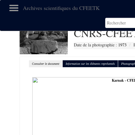
Archives scientifiques du CFEETK
CNRS-CFEET
Date de la photographie :
1973
Consulter le document
Information sur les éléments représentés
Photograph