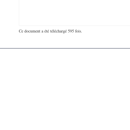
Ce document a été téléchargé 595 fois.
18 994 789 visites - 85