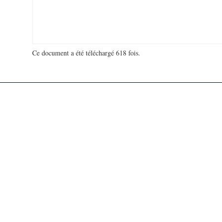
Ce document a été téléchargé 618 fois.
18 972 780 visites - 43