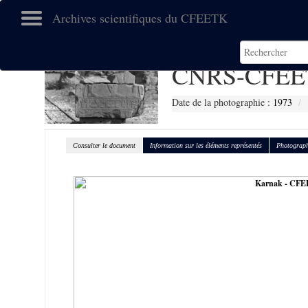
Archives scientifiques du CFEETK
CNRS-CFEE
Date de la photographie :
1973
Consulter le document
Information sur les éléments représentés
Photograph