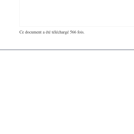
Ce document a été téléchargé 566 fois.
18 927 953 visites - 951