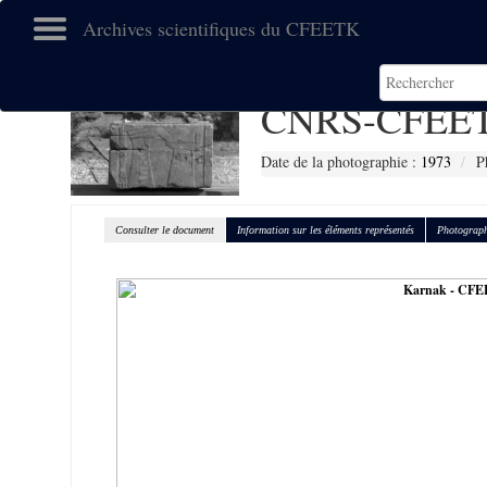
Archives scientifiques du CFEETK
CNRS-CFEET
Date de la photographie :
1973
P
Consulter le document
Information sur les éléments représentés
Photograph