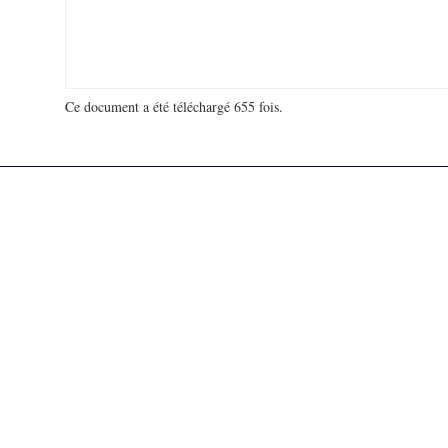
Ce document a été téléchargé 655 fois.
18 969 114 visites - 6