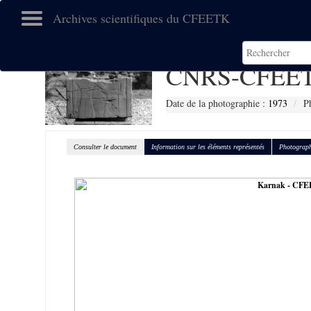
Archives scientifiques du CFEETK
CNRS-CFEET
Date de la photographie :
1973
P
Consulter le document
Information sur les éléments représentés
Photograph