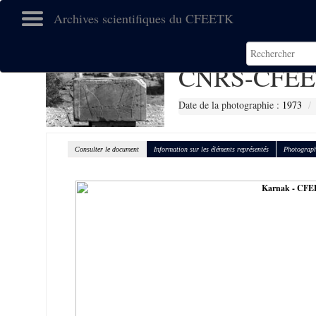
Archives scientifiques du CFEETK
CNRS-CFEE
Date de la photographie :
1973
Consulter le document
Information sur les éléments représentés
Photograph