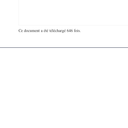
Ce document a été téléchargé 646 fois.
18 969 757 visites - 13