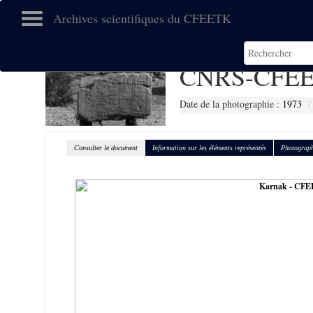
Archives scientifiques du CFEETK
CNRS-CFEE
Date de la photographie :
1973
Consulter le document
Information sur les éléments représentés
Photograph