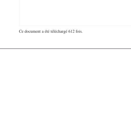
Ce document a été téléchargé 612 fois.
18 965 506 visites - 286