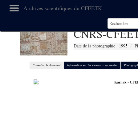
Archives scientifiques du CFEETK
CNRS-CFEET
Date de la photographie :
1995
P
Consulter le document
Information sur les éléments représentés
Photograph