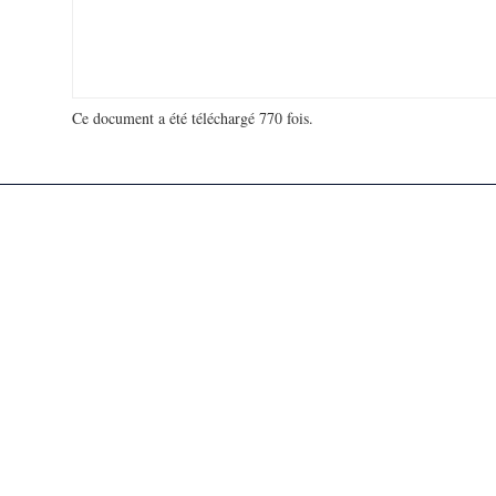
Ce document a été téléchargé 770 fois.
18 925 455 visites - 701