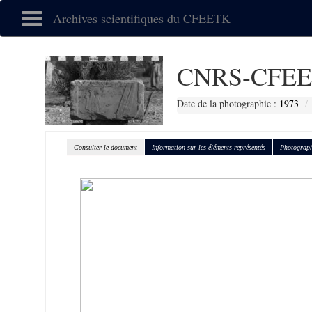
Archives scientifiques du CFEETK
CNRS-CFEE
Date de la photographie :
1973
Consulter le document
Information sur les éléments représentés
Photograph