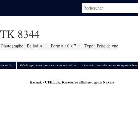
TK 8344
Photographe : Bellod A.
Format : 6 x 7
Type : Prise de vue
ies en lien
Télécharger le document en pleine résolution
Demander une autorisation de reproduction