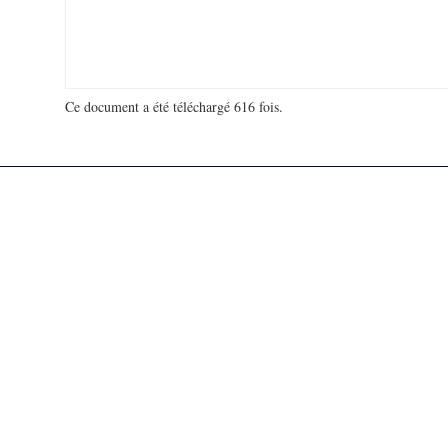
Ce document a été téléchargé 616 fois.
18 921 693 visites - 325