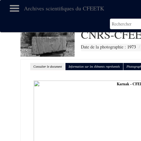
Archives scientifiques du CFEETK
CNRS-CFEE
Date de la photographie :
1973
Consulter le document
Information sur les éléments représentés
Photograph