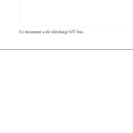
Ce document a été téléchargé 637 fois.
18 940 238 visites - 330