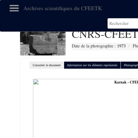
Archives scientifiques du CFEETK
CNRS-CFEET
Date de la photographie :
1973
Ph
Consulter le document
Information sur les éléments représentés
Photograph