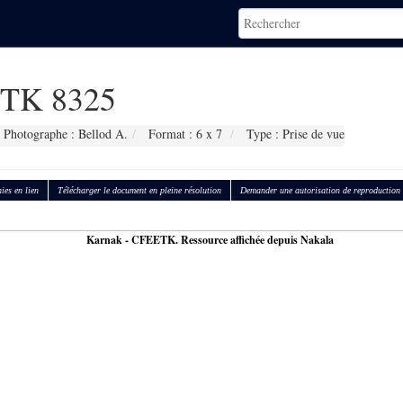
TK 8325
Photographe : Bellod A.
Format : 6 x 7
Type : Prise de vue
ies en lien
Télécharger le document en pleine résolution
Demander une autorisation de reproduction