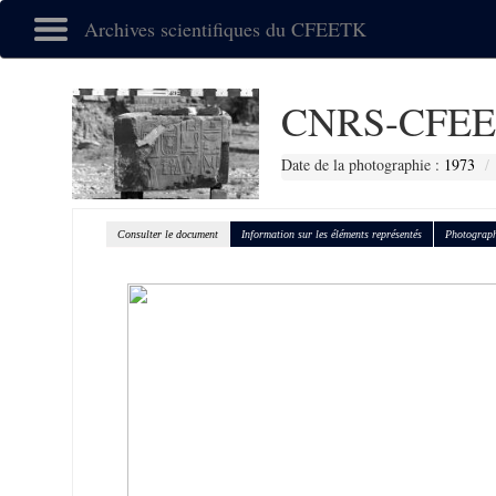
Archives scientifiques du CFEETK
CNRS-CFEE
Date de la photographie :
1973
Consulter le document
Information sur les éléments représentés
Photograph