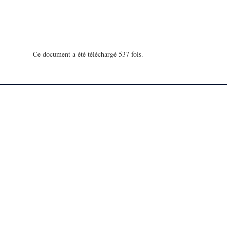
Ce document a été téléchargé 537 fois.
18 916 637 visites - 130