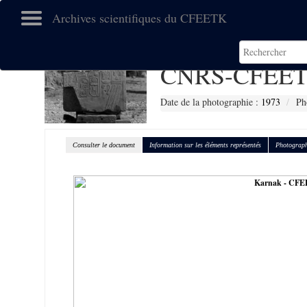
Archives scientifiques du CFEETK
CNRS-CFEET
Date de la photographie :
1973
Ph
Consulter le document
Information sur les éléments représentés
Photograph