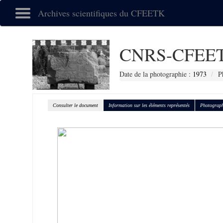
Archives scientifiques du CFEETK
CNRS-CFEET
Date de la photographie :
1973
P
Consulter le document
Information sur les éléments représentés
Photograph