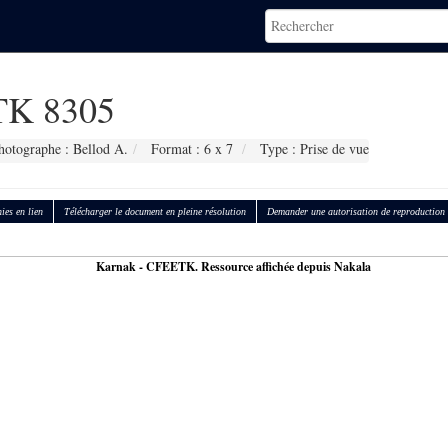
K 8305
hotographe : Bellod A.
Format : 6 x 7
Type : Prise de vue
ies en lien
Télécharger le document en pleine résolution
Demander une autorisation de reproduction