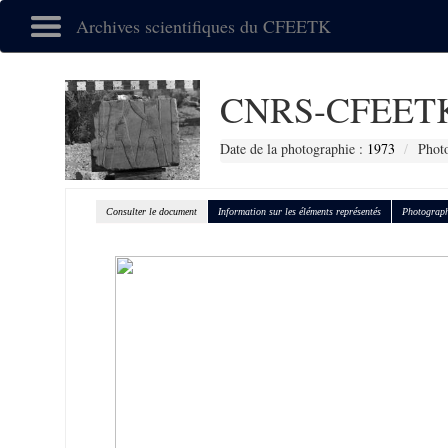
Archives scientifiques du CFEETK
CNRS-CFEETK
Date de la photographie :
1973
Phot
Consulter le document
Information sur les éléments représentés
Photograph