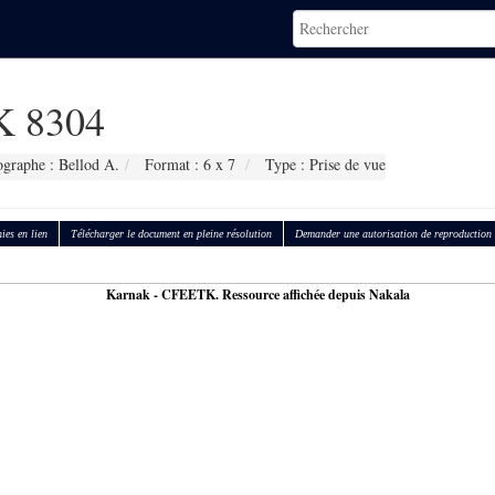
 8304
ographe : Bellod A.
Format : 6 x 7
Type : Prise de vue
ies en lien
Télécharger le document en pleine résolution
Demander une autorisation de reproduction