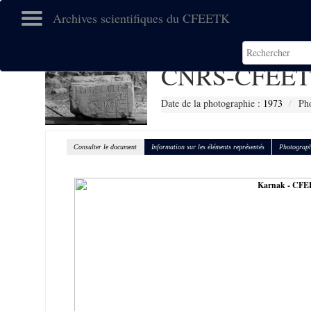
Archives scientifiques du CFEETK
CNRS-CFEET
Date de la photographie :
1973
Ph
Consulter le document
Information sur les éléments représentés
Photograph