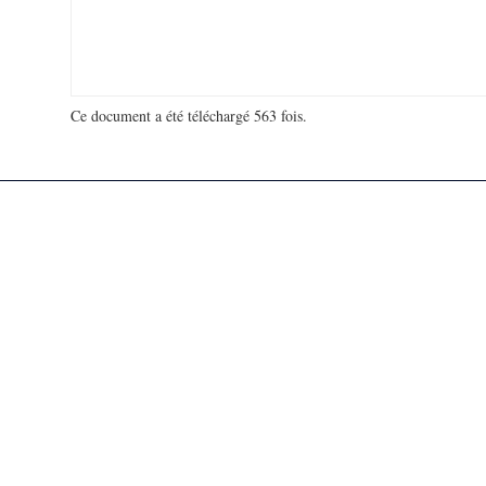
Ce document a été téléchargé 563 fois.
18 935 491 visites - 170