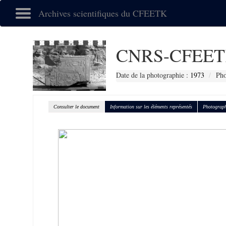
Archives scientifiques du CFEETK
CNRS-CFEET
Date de la photographie :
1973
Pho
Consulter le document
Information sur les éléments représentés
Photograph