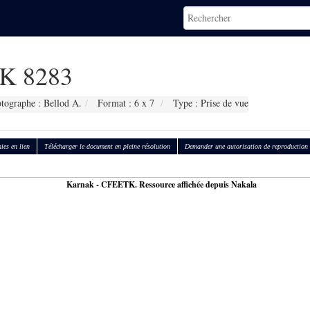
K 8283
tographe : Bellod A.
Format : 6 x 7
Type : Prise de vue
ies en lien
Télécharger le document en pleine résolution
Demander une autorisation de reproduction