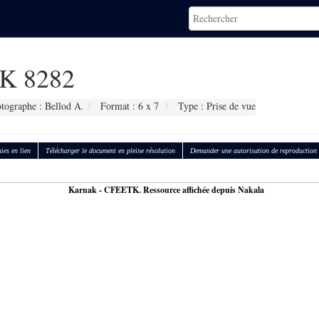
K 8282
tographe : Bellod A.
Format : 6 x 7
Type : Prise de vue
ies en lien
Télécharger le document en pleine résolution
Demander une autorisation de reproduction