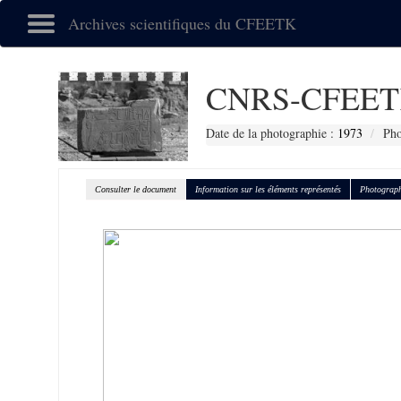
Archives scientifiques du CFEETK
CNRS-CFEET
Date de la photographie :
1973
Pho
Consulter le document
Information sur les éléments représentés
Photograph