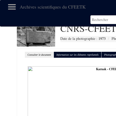
Archives scientifiques du CFEETK
CNRS-CFEET
Date de la photographie :
1973
Ph
Consulter le document
Information sur les éléments représentés
Photograph