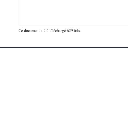
Ce document a été téléchargé 629 fois.
18 940 610 visites - 368