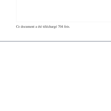
Ce document a été téléchargé 704 fois.
18 972 905 visites - 44