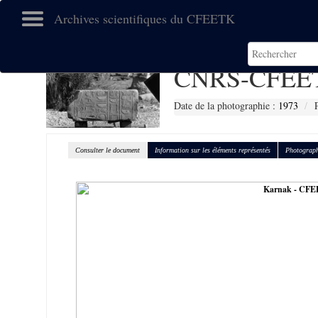
Archives scientifiques du CFEETK
CNRS-CFEET
Date de la photographie :
1973
Consulter le document
Information sur les éléments représentés
Photograph