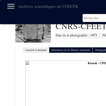
Archives scientifiques du CFEETK
CNRS-CFEET
Date de la photographie :
1973
Ph
Consulter le document
Information sur les éléments représentés
Photograph