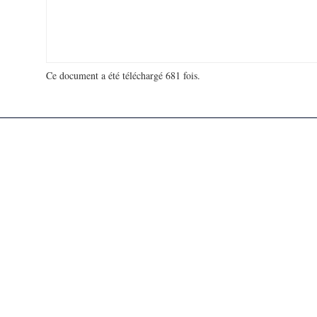
Ce document a été téléchargé 681 fois.
18 968 899 visites - 4