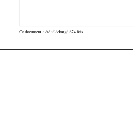
Ce document a été téléchargé 674 fois.
18 998 322 visites - 120