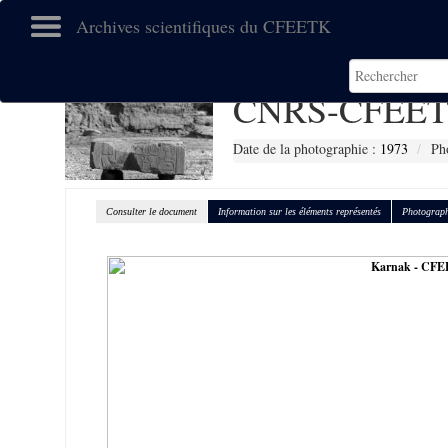
Archives scientifiques du CFEETK
CNRS-CFEET
Date de la photographie :
1973
Ph
Consulter le document
Information sur les éléments représentés
Photograph