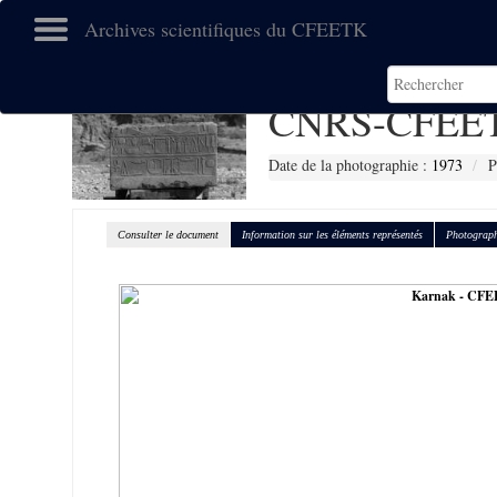
Archives scientifiques du CFEETK
CNRS-CFEET
Date de la photographie :
1973
P
Consulter le document
Information sur les éléments représentés
Photograph