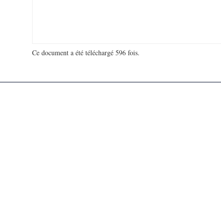
Ce document a été téléchargé 596 fois.
18 946 698 visites - 979