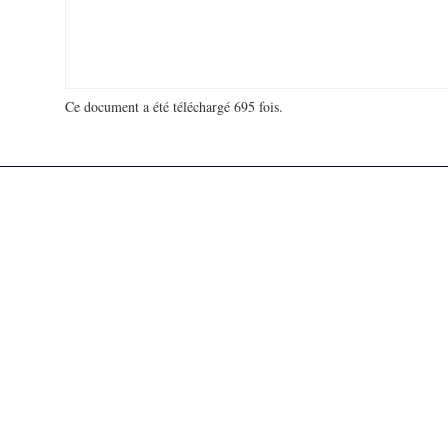
Ce document a été téléchargé 695 fois.
18 923 409 visites - 49