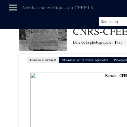
Archives scientifiques du CFEETK
CNRS-CFEE
Date de la photographie :
1973
Consulter le document
Information sur les éléments représentés
Photograph