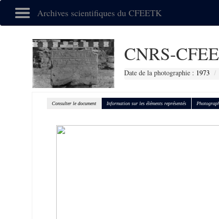
Archives scientifiques du CFEETK
CNRS-CFEE
Date de la photographie :
1973
Consulter le document
Information sur les éléments représentés
Photograph