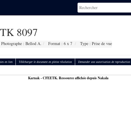
TK 8097
Photographe : Bellod A.
Format : 6 x 7
Type : Prise de vue
ies en lien
Télécharger le document en pleine résolution
Demander une autorisation de reproduction