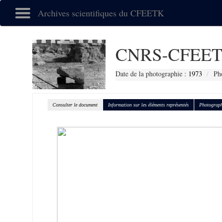
Archives scientifiques du CFEETK
CNRS-CFEET
Date de la photographie :
1973
Ph
Consulter le document
Information sur les éléments représentés
Photograph