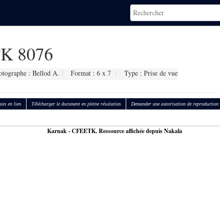
K 8076
otographe : Bellod A.
Format : 6 x 7
Type : Prise de vue
ies en lien
Télécharger le document en pleine résolution
Demander une autorisation de reproduction