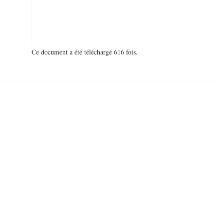
Ce document a été téléchargé 616 fois.
18 916 821 visites - 132