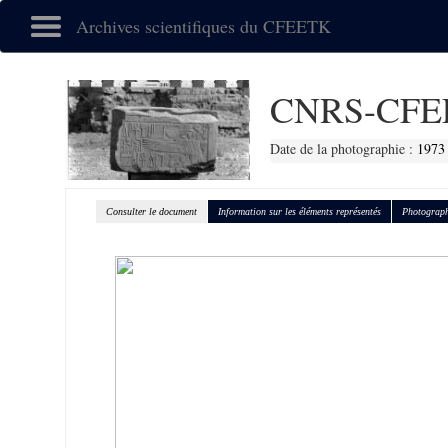
Archives scientifiques du CFEETK
CNRS-CFE
Date de la photographie :
1973
Consulter le document
Information sur les éléments représentés
Photograph