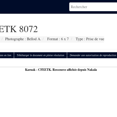
ETK 8072
Photographe : Bellod A.
Format : 6 x 7
Type : Prise de vue
ies en lien
Télécharger le document en pleine résolution
Demander une autorisation de reproduction