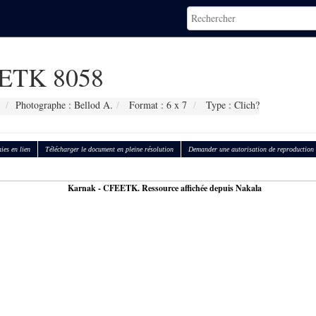
ETK 8058
Photographe : Bellod A.
Format : 6 x 7
Type : Clich?
ies en lien
Télécharger le document en pleine résolution
Demander une autorisation de reproduction