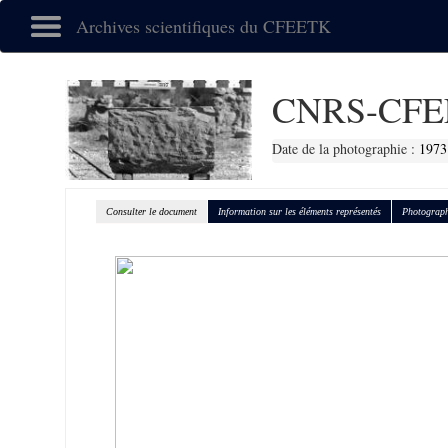
Archives scientifiques du CFEETK
CNRS-CFE
Date de la photographie :
1973
Consulter le document
Information sur les éléments représentés
Photograph