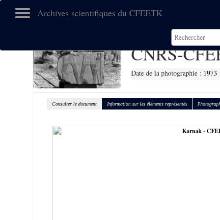
Archives scientifiques du CFEETK
CNRS-CFE
Date de la photographie :
1973
Consulter le document
Information sur les éléments représentés
Photograph