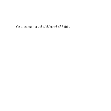
Ce document a été téléchargé 652 fois.
18 937 302 visites - 3