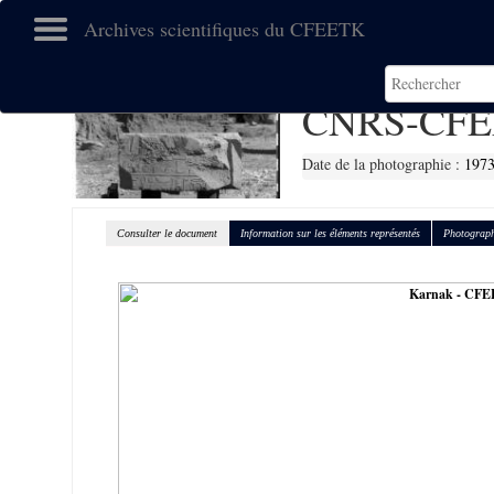
Archives scientifiques du CFEETK
CNRS-CFE
Date de la photographie :
197
Consulter le document
Information sur les éléments représentés
Photograph