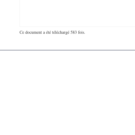
Ce document a été téléchargé 583 fois.
18 909 608 visites - 599