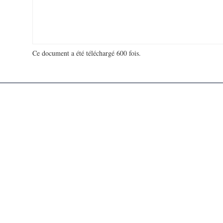
Ce document a été téléchargé 600 fois.
18 906 767 visites - 315