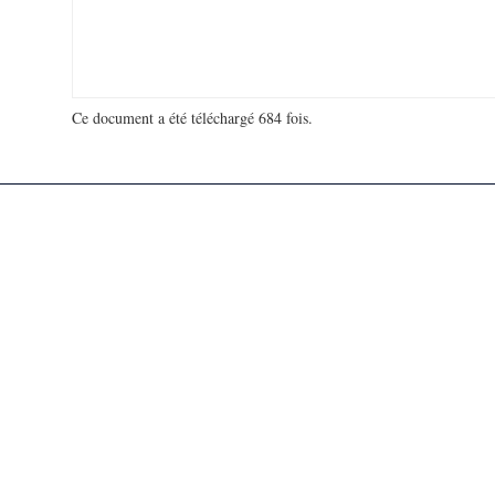
Ce document a été téléchargé 684 fois.
18 906 733 visites - 31