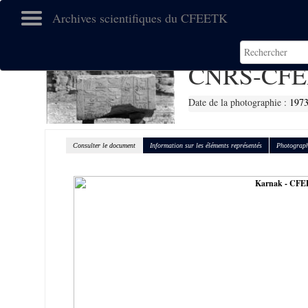
Archives scientifiques du CFEETK
CNRS-CFE
Date de la photographie :
197
Consulter le document
Information sur les éléments représentés
Photograph