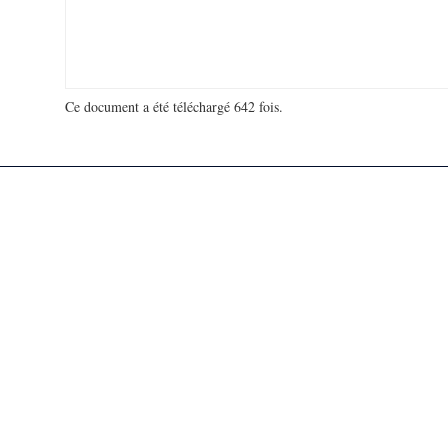
Ce document a été téléchargé 642 fois.
18 935 036 visites - 166