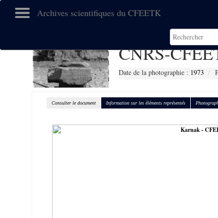
Archives scientifiques du CFEETK
CNRS-CFEET
Date de la photographie :
1973
P
Consulter le document
Information sur les éléments représentés
Photograph