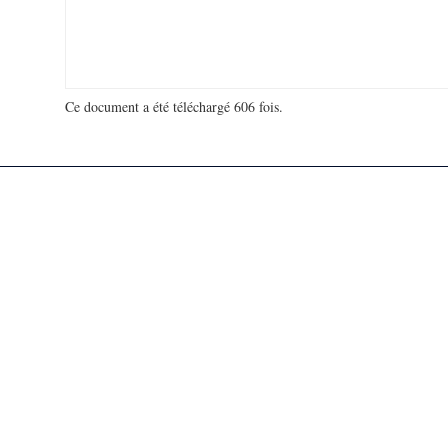
Ce document a été téléchargé 606 fois.
18 972 741 visites - 42