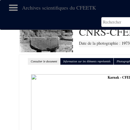
Archives scientifiques du CFEETK
CNRS-CFE
Date de la photographie :
1973
Consulter le document
Information sur les éléments représentés
Photograph